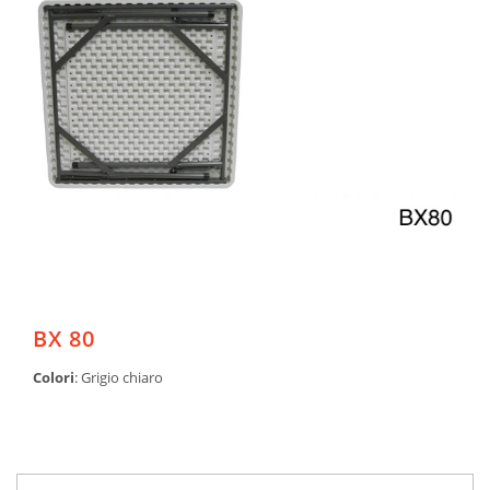
BX 80
Colori
: Grigio chiaro